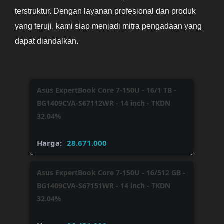
terstruktur. Dengan layanan profesional dan produk
yang teruji, kami siap menjadi mitra pengadaan yang
dapat diandalkan.
Asus ExpertBook Core 7-150U - 16/1 TB -
BG1409CVA-S67112WR - 14 inch - TKDN
32.04%
28.671.000
Asus ExpertBook Core 7-150U - 16/512 GB -
BG1409CVA-S67151WR - 14 inch - TKDN
32.04%