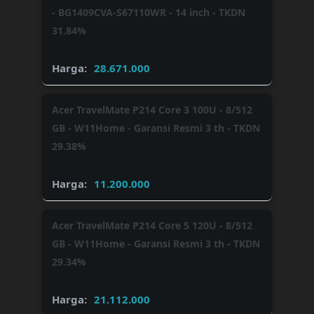
- BG1409CVA-S67110WR - 14 inch - TKDN
31.84%
28.671.000
Acer TravelMate P214 Core 3 100U - 8/512
GB - W11Home - Garansi Resmi 3 th - TKDN
29.38%
11.200.000
Acer TravelMate P214 Core 5 120U - 8/512
GB - W11Home - Garansi Resmi 3 th - TKDN
29.34%
21.112.000