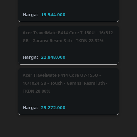
19.544.000
Acer TravelMate P414 Core 7-150U - 16/512
GB - Garansi Resmi 3 th - TKDN 28.32%
22.848.000
Acer TravelMate P414 Core U7-155U -
16/1024 GB - Touch - Garansi Resmi 3th -
TKDN 28.88%
29.272.000